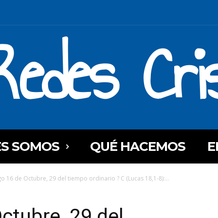
Redes Cri
ES SOMOS
QUÉ HACEMOS
E
 16 de Octubre, 29 del tiempo ordinario ? C (Lucas 18,1-8):...
ctubre, 29 del