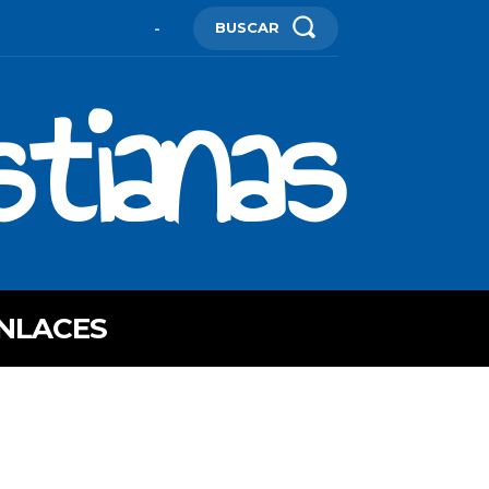
BUSCAR
-
stianas
NLACES