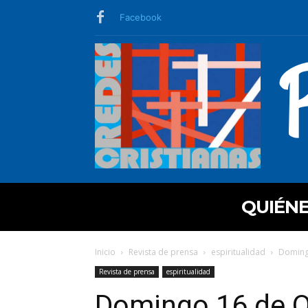
Facebook
QUIÉN
Inicio
Revista de prensa
espiritualidad
Domingo
Revista de prensa
espiritualidad
Domingo 16 de O