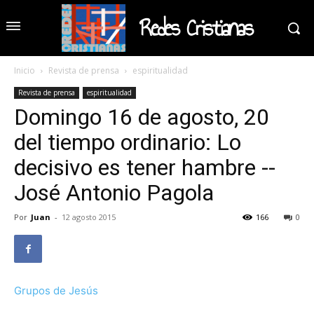
Redes Cristianas
Inicio
Revista de prensa
espiritualidad
Revista de prensa
espiritualidad
Domingo 16 de agosto, 20
del tiempo ordinario: Lo
decisivo es tener hambre --
José Antonio Pagola
Por
Juan
-
12 agosto 2015
166
0
Grupos de Jesús