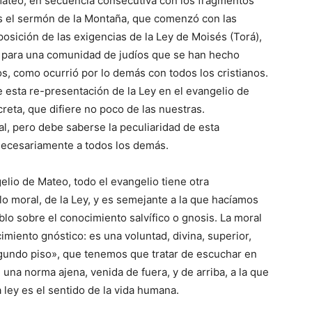
ateo, en secuencia consecutiva con los fragmentos
s el sermón de la Montaña, que comenzó con las
osición de las exigencias de la Ley de Moisés (Torá),
o para una comunidad de judíos que se han hecho
os, como ocurrió por lo demás con todos los cristianos.
esta re-presentación de la Ley en el evangelio de
eta, que difiere no poco de las nuestras.
l, pero debe saberse la peculiaridad de esta
necesariamente a todos los demás.
lio de Mateo, todo el evangelio tiene otra
lo moral, de la Ley, y es semejante a la que hacíamos
ablo sobre el conocimiento salvífico o gnosis. La moral
miento gnóstico: es una voluntad, divina, superior,
egundo piso», que tenemos que tratar de escuchar en
una norma ajena, venida de fuera, y de arriba, a la que
ey es el sentido de la vida humana.