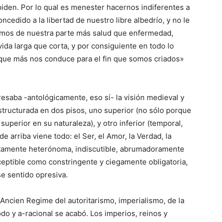
mpiden. Por lo qual es menester hacernos indiferentes a
ncedido a la libertad de nuestro libre albedrío, y no le
ramos de nuestra parte más salud que enfermedad,
da larga que corta, y por consiguiente en todo lo
que más nos conduce para el fin que somos criados»
esaba -antológicamente, eso sí- la visión medieval y
tructurada en dos pisos, uno superior (no sólo porque
uperior en su naturaleza), y otro inferior (temporal,
de arriba viene todo: el Ser, el Amor, la Verdad, la
utamente heterónoma, indiscutible, abrumadoramente
ceptible como constringente y ciegamente obligatoria,
ese sentido opresiva.
ncien Regime del autoritarismo, imperialismo, de la
o y a-racional se acabó. Los imperios, reinos y