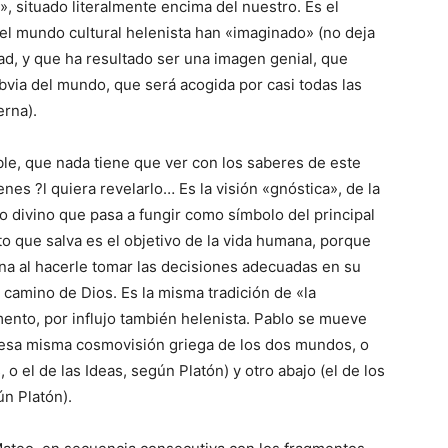
 situado literalmente encima del nuestro. Es el
del mundo cultural helenista han «imaginado» (no deja
dad, y que ha resultado ser una imagen genial, que
bvia del mundo, que será acogida por casi todas las
erna).
le, que nada tiene que ver con los saberes de este
es ?l quiera revelarlo… Es la visión «gnóstica», de la
 divino que pasa a fungir como símbolo del principal
to que salva es el objetivo de la vida humana, porque
ona al hacerle tomar las decisiones adecuadas en su
 camino de Dios. Es la misma tradición de «la
ento, por influjo también helenista. Pablo se mueve
esa misma cosmovisión griega de los dos mundos, o
, o el de las Ideas, según Platón) y otro abajo (el de los
ún Platón).