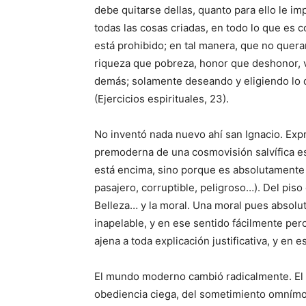
debe quitarse dellas, quanto para ello le i
todas las cosas criadas, en todo lo que es co
está prohibido; en tal manera, que no que
riqueza que pobreza, honor que deshonor, vi
demás; solamente deseando y eligiendo lo 
(Ejercicios espirituales, 23).
No inventó nada nuevo ahí san Ignacio. Expr
premoderna de una cosmovisión salvífica es
está encima, sino porque es absolutamente s
pasajero, corruptible, peligroso…). Del piso 
Belleza… y la moral. Una moral pues absol
inapelable, y en ese sentido fácilmente per
ajena a toda explicación justificativa, y en 
El mundo moderno cambió radicalmente. El A
obediencia ciega, del sometimiento omnímod