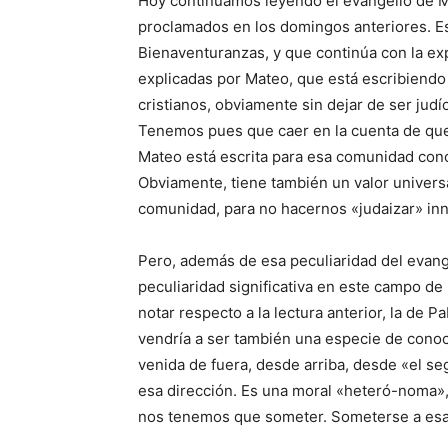
Hoy continuamos leyendo el evangelio de M
proclamados en los domingos anteriores. E
Bienaventuranzas, y que continúa con la exp
explicadas por Mateo, que está escribiend
cristianos, obviamente sin dejar de ser judí
Tenemos pues que caer en la cuenta de que 
Mateo está escrita para esa comunidad concr
Obviamente, tiene también un valor universa
comunidad, para no hacernos «judaizar» in
Pero, además de esa peculiaridad del evange
peculiaridad significativa en este campo de 
notar respecto a la lectura anterior, la de P
vendría a ser también una especie de conoci
venida de fuera, desde arriba, desde «el s
esa dirección. Es una moral «heteró-noma», 
nos tenemos que someter. Someterse a esa l