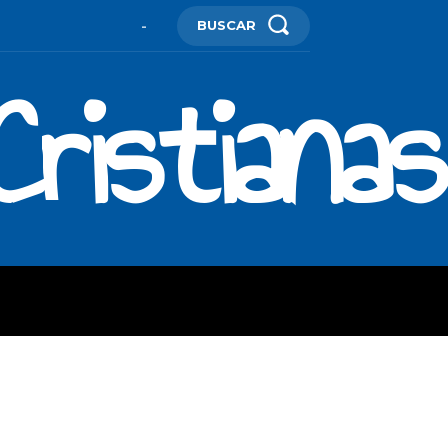
BUSCAR
-
ristianas
ES
MORE