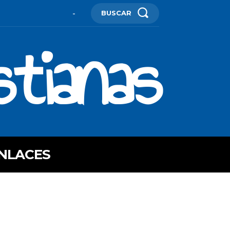
BUSCAR
-
stianas
NLACES