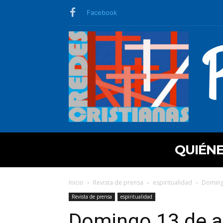
Facebook
QUIÉN
Inicio
Revista de prensa
espiritualidad
Doming
Revista de prensa
espiritualidad
Domingo 13 de a