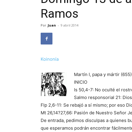
Ramos
Por
Juan
-
9 abril 2014
Koinonía
Martín I, papa y mártir (655)
INICIO
Is 50,4-7: No oculté el ros
Salmo responsorial 21: Dio
Flp 2,6-11: Se rebajó a sí mismo; por eso Di
Mt 26,14?27,66: Pasión de Nuestro Señor J
De entrada, pedimos disculpas a quienes bu
que esperamos podrán encontrar fácilmente 