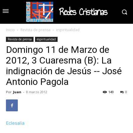
Redes Cristianas
Inicio
Revista de prensa
espiritualidad
Revista de prensa
espiritualidad
Domingo 11 de Marzo de
2012, 3 Cuaresma (B): La
indignación de Jesús -- José
Antonio Pagola
Por
Juan
-
8 marzo 2012
149
0
Eclesalia