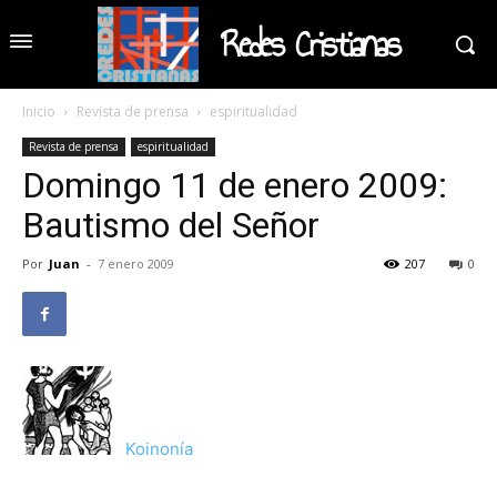
Redes Cristianas
Inicio
Revista de prensa
espiritualidad
Revista de prensa
espiritualidad
Domingo 11 de enero 2009:
Bautismo del Señor
Por
Juan
-
7 enero 2009
207
0
Koinonía