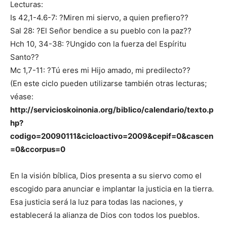
Lecturas:
Is 42,1-4.6-7: ?Miren mi siervo, a quien prefiero??
Sal 28: ?El Señor bendice a su pueblo con la paz??
Hch 10, 34-38: ?Ungido con la fuerza del Espíritu
Santo??
Mc 1,7-11: ?Tú eres mi Hijo amado, mi predilecto??
(En este ciclo pueden utilizarse también otras lecturas;
véase:
http://servicioskoinonia.org/biblico/calendario/texto.p
hp?
codigo=20090111&cicloactivo=2009&cepif=0&cascen
=0&ccorpus=0
En la visión bíblica, Dios presenta a su siervo como el
escogido para anunciar e implantar la justicia en la tierra.
Esa justicia será la luz para todas las naciones, y
establecerá la alianza de Dios con todos los pueblos.