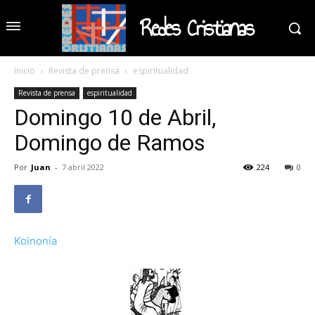
Redes Cristianas
Inicio
Revista de prensa
espiritualidad
Revista de prensa
espiritualidad
Domingo 10 de Abril,
Domingo de Ramos
Por
Juan
-
7 abril 2022
224
0
Koinonía