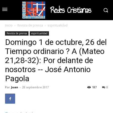
Redes Cristianas
Inicio
Revista de prensa
espiritualidad
Revista de prensa
espiritualidad
Domingo 1 de octubre, 26 del
Tiempo ordinario ? A (Mateo
21,28-32): Por delante de
nosotros -- José Antonio
Pagola
Por
Juan
-
28 septiembre 2017
187
0