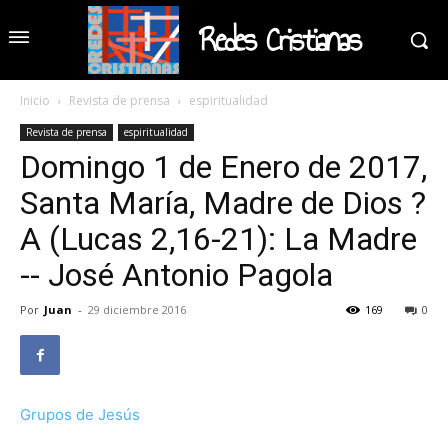
Redes Cristianas
Inicio
Revista de prensa
espiritualidad
Revista de prensa
espiritualidad
Domingo 1 de Enero de 2017,
Santa María, Madre de Dios ?
A (Lucas 2,16-21): La Madre
-- José Antonio Pagola
Por
Juan
-
29 diciembre 2016
169
0
Grupos de Jesús