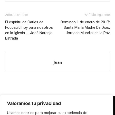
Artículo anterior
Artículo siguiente
El espíritu de Carles de
Domingo 1 de enero de 2017:
Foucauld hoy para nosotros
Santa María Madre De Dios,
en la Iglesia -- José Naranjo
Jornada Mundial de la Paz
Estrada
Juan
Valoramos tu privacidad
Redes Cristianas
Usamos cookies para mejorar su experiencia de
Una mirada alternativa sobre la Iglesia católica y la sociedad