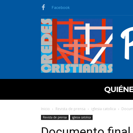
Facebook
QUIÉN
Inicio
Revista de prensa
iglesia catolica
Docume
Revista de prensa
iglesia catolica
Documento final