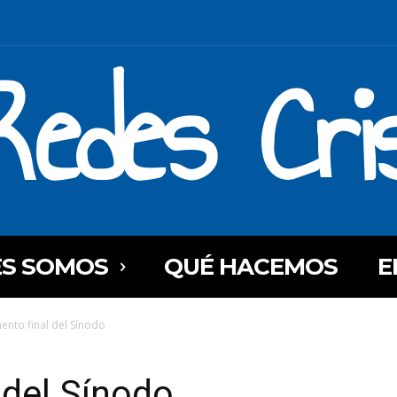
Redes Cri
ES SOMOS
QUÉ HACEMOS
E
nto final del Sínodo
 del Sínodo