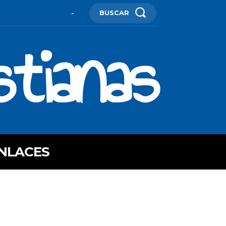
BUSCAR
-
stianas
NLACES