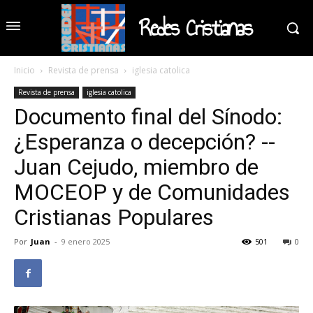
Redes Cristianas
Inicio
Revista de prensa
iglesia catolica
Revista de prensa
iglesia catolica
Documento final del Sínodo:
¿Esperanza o decepción? --
Juan Cejudo, miembro de
MOCEOP y de Comunidades
Cristianas Populares
Por
Juan
-
9 enero 2025
501
0