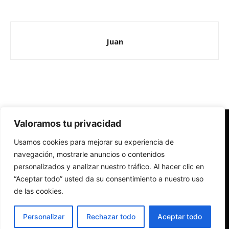
Juan
Valoramos tu privacidad
Redes Cristianas
Usamos cookies para mejorar su experiencia de
Una mirada alternativa sobre la Iglesia católica y la sociedad
- Colectivos de Redes Cristianas
navegación, mostrarle anuncios o contenidos
personalizados y analizar nuestro tráfico. Al hacer clic en
“Aceptar todo” usted da su consentimiento a nuestro uso
de las cookies.
Personalizar
Rechazar todo
Aceptar todo