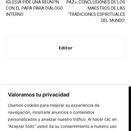
IGLESIA PIDE UNA REUNI?N
PAZ»; CONCLUSIONES DE LOS
CON EL PAPA PARA DIÁLOGO
MAESTROS DE LAS
INTERNO
‘TRADICIONES ESPIRITUALES
DEL MUNDO’
Editor
Valoramos tu privacidad
Redes Cristianas
Usamos cookies para mejorar su experiencia de
Una mirada alternativa sobre la Iglesia católica y la sociedad
- Colectivos de Redes Cristianas
navegación, mostrarle anuncios o contenidos
personalizados y analizar nuestro tráfico. Al hacer clic en
“Aceptar todo” usted da su consentimiento a nuestro uso