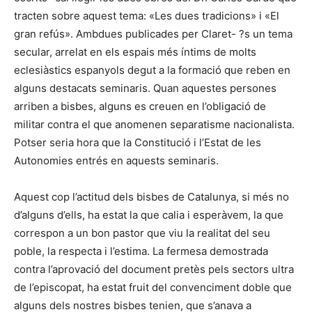
tracten sobre aquest tema: «Les dues tradicions» i «El
gran refús». Ambdues publicades per Claret- ?s un tema
secular, arrelat en els espais més íntims de molts
eclesiàstics espanyols degut a la formació que reben en
alguns destacats seminaris. Quan aquestes persones
arriben a bisbes, alguns es creuen en l’obligació de
militar contra el que anomenen separatisme nacionalista.
Potser seria hora que la Constitució i l’Estat de les
Autonomies entrés en aquests seminaris.
Aquest cop l’actitud dels bisbes de Catalunya, si més no
d’alguns d’ells, ha estat la que calia i esperàvem, la que
correspon a un bon pastor que viu la realitat del seu
poble, la respecta i l’estima. La fermesa demostrada
contra l’aprovació del document pretès pels sectors ultra
de l’episcopat, ha estat fruit del convenciment doble que
alguns dels nostres bisbes tenien, que s’anava a