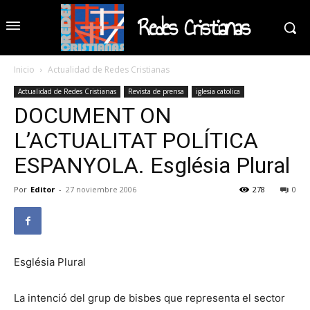
Redes Cristianas
Inicio
Actualidad de Redes Cristianas
Actualidad de Redes Cristianas
Revista de prensa
iglesia catolica
DOCUMENT ON
L’ACTUALITAT POLÍTICA
ESPANYOLA. Església Plural
Por
Editor
-
27 noviembre 2006
278
0
Església Plural
La intenció del grup de bisbes que representa el sector