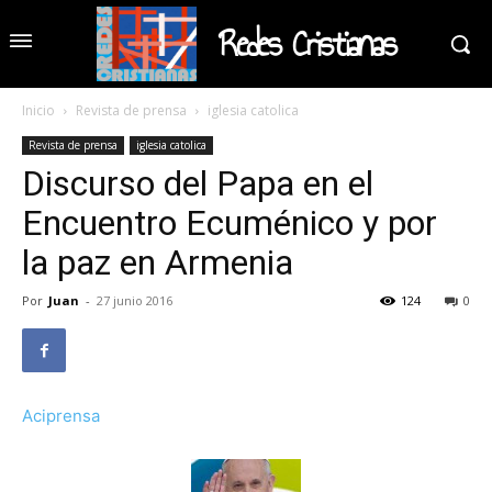
Redes Cristianas
Inicio
Revista de prensa
iglesia catolica
Revista de prensa
iglesia catolica
Discurso del Papa en el
Encuentro Ecuménico y por
la paz en Armenia
Por
Juan
-
27 junio 2016
124
0
Aciprensa