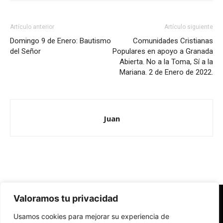
Artículo anterior
Artículo siguiente
Domingo 9 de Enero: Bautismo
Comunidades Cristianas
del Señor
Populares en apoyo a Granada
Abierta. No a la Toma, Sí a la
Mariana. 2 de Enero de 2022.
Juan
Valoramos tu privacidad
Redes Cristianas
Usamos cookies para mejorar su experiencia de
Una mirada alternativa sobre la Iglesia católica y la sociedad