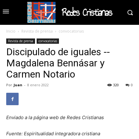
Redes Cristianas
Inicio
Revista de prensa
convocatorias
Revista de prensa
convocatorias
Discipulado de iguales --
Magdalena Bennásar y
Carmen Notario
Por
Juan
-
8 enero 2022
320
0
Enviado a la página web de Redes Cristianas
Fuente: Espiritualidad integradora cristiana