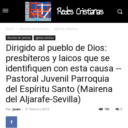
Redes Cristianas
Inicio
Revista de prensa
iglesia catolica
Revista de prensa
iglesia catolica
Dirigido al pueblo de Dios:
presbíteros y laicos que se
identifiquen con esta causa --
Pastoral Juvenil Parroquia
del Espíritu Santo (Mairena
del Aljarafe-Sevilla)
Por
Juan
-
21 febrero 2013
198
0