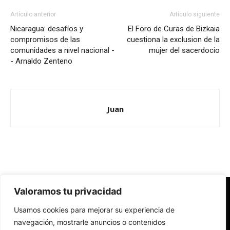
Artículo anterior
Artículo siguiente
Nicaragua: desafíos y
El Foro de Curas de Bizkaia
compromisos de las
cuestiona la exclusion de la
comunidades a nivel nacional -
mujer del sacerdocio
- Arnaldo Zenteno
Juan
Valoramos tu privacidad
Redes Cristianas
Usamos cookies para mejorar su experiencia de
Una mirada alternativa sobre la Iglesia católica y la sociedad
- Colectivos de Redes Cristianas
navegación, mostrarle anuncios o contenidos