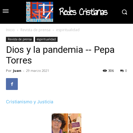
Redes Cristianas
Inicio
Revista de prensa
espiritualidad
Revista de prensa
espiritualidad
Dios y la pandemia -- Pepa
Torres
Por
Juan
-
29 marzo 2021
306
0
Cristianismo y Justicia