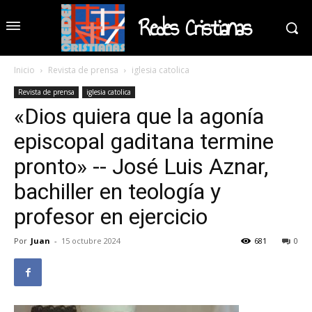
Redes Cristianas
Inicio
Revista de prensa
iglesia catolica
Revista de prensa
iglesia catolica
«Dios quiera que la agonía
episcopal gaditana termine
pronto» -- José Luis Aznar,
bachiller en teología y
profesor en ejercicio
Por
Juan
-
15 octubre 2024
681
0