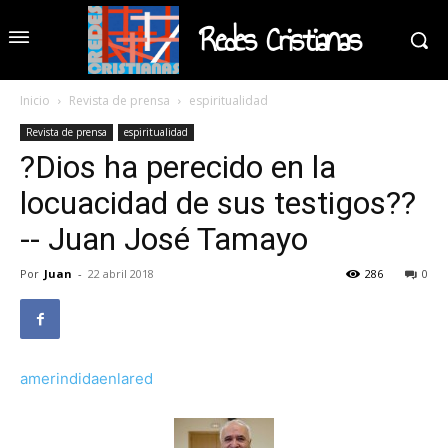
Redes Cristianas
Inicio
Revista de prensa
espiritualidad
Revista de prensa
espiritualidad
?Dios ha perecido en la
locuacidad de sus testigos??
-- Juan José Tamayo
Por
Juan
-
22 abril 2018
286
0
amerindidaenlared