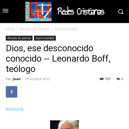
Redes Cristianas
Inicio
Revista de prensa
espiritualidad
Revista de prensa
espiritualidad
Dios, ese desconocido
conocido -- Leonardo Boff,
teólogo
Por
Juan
-
19 octubre 2012
137
0
Koinonía