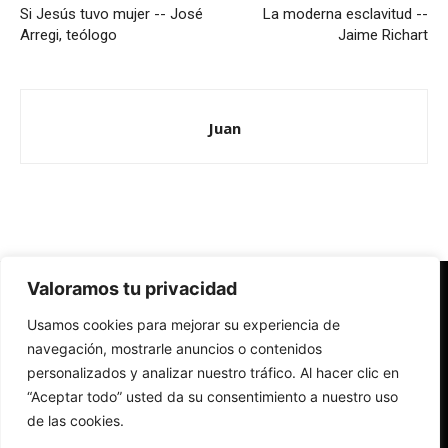
Si Jesús tuvo mujer -- José
La moderna esclavitud --
Arregi, teólogo
Jaime Richart
Juan
Valoramos tu privacidad
Redes Cristianas
Usamos cookies para mejorar su experiencia de
Una mirada alternativa sobre la Iglesia católica y la sociedad
- Colectivos de Redes Cristianas
navegación, mostrarle anuncios o contenidos
personalizados y analizar nuestro tráfico. Al hacer clic en
“Aceptar todo” usted da su consentimiento a nuestro uso
de las cookies.