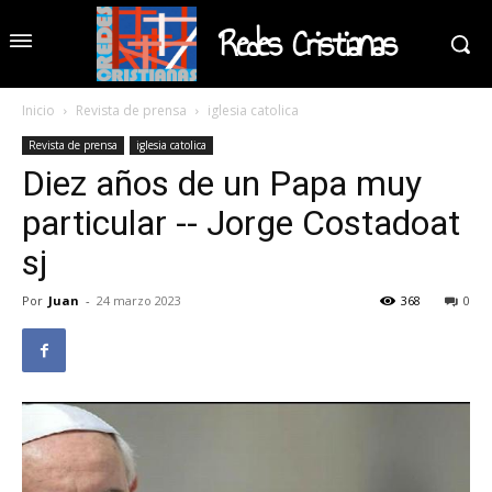
Redes Cristianas
Inicio
Revista de prensa
iglesia catolica
Revista de prensa
iglesia catolica
Diez años de un Papa muy
particular -- Jorge Costadoat
sj
Por
Juan
-
24 marzo 2023
368
0