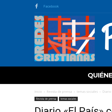
Facebook
QUIÉN
Inicio
Revista de prensa
temas sociales
Diario
Revista de prensa
temas sociales
Diario «El País» 