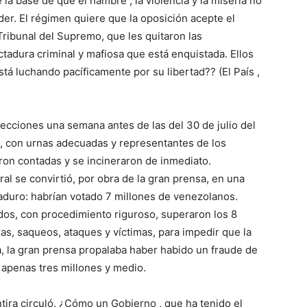
la base de que el hambre , la violencia y la miseria no
oder. El régimen quiere que la oposición acepte el
Tribunal del Supremo, que les quitaron las
tadura criminal y mafiosa que está enquistada. Ellos
á luchando pacíficamente por su libertad?? (El País ,
elecciones una semana antes de las del 30 de julio del
, con urnas adecuadas y representantes de los
ron contadas y se incineraron de inmediato.
al se convirtió, por obra de la gran prensa, en una
aduro: habrían votado 7 millones de venezolanos.
todos, con procedimiento riguroso, superaron los 8
as, saqueos, ataques y víctimas, para impedir que la
ia, la gran prensa propalaba haber habido un fraude de
 apenas tres millones y medio.
ira circuló. ¿Cómo un Gobierno , que ha tenido el