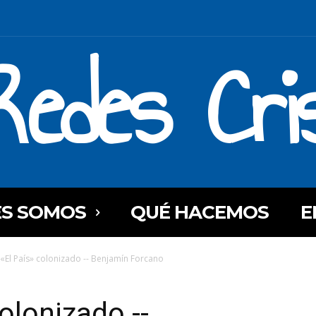
Redes Cri
ES SOMOS
QUÉ HACEMOS
E
 «El País» colonizado -- Benjamín Forcano
colonizado --