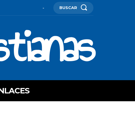
BUSCAR
-
stianas
NLACES