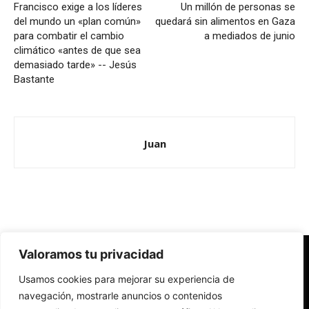
Francisco exige a los líderes
Un millón de personas se
del mundo un «plan común»
quedará sin alimentos en Gaza
para combatir el cambio
a mediados de junio
climático «antes de que sea
demasiado tarde» -- Jesús
Bastante
Juan
Valoramos tu privacidad
Redes Cristianas
Usamos cookies para mejorar su experiencia de
Una mirada alternativa sobre la Iglesia católica y la sociedad
- Colectivos de Redes Cristianas
navegación, mostrarle anuncios o contenidos