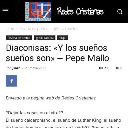
Redes Cristianas
Inicio
Revista de prensa
iglesia catolica
Revista de prensa
iglesia catolica
mujer
Diaconisas: «Y los sueños
sueños son» -- Pepe Mallo
Por
Juan
-
29 mayo 2019
203
0
Enviado a la página web de Redes Cristianas
?Dejar las cosas en el aire??
El sueño calderoniano, el sueño de Luther King, el sueño
de tantos hombres y mujeres en la vida??, ?pues toda la