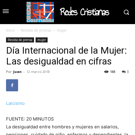
Redes Cristianas
Inicio
Revista de prensa
mujer
Revista de prensa
mujer
Día Internacional de la Mujer:
Las desigualdad en cifras
Por
Juan
-
12 marzo 2018
188
0
Laicismo
FUENTE: 20 MINUTOS
La desigualdad entre hombres y mujeres en salarios,
pensiones, cuidado de niño, enfermos y dependientes, la