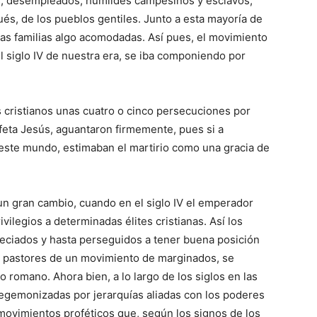
s, desempleados, humildes campesinos y esclavos;
és, de los pueblos gentiles. Junto a esta mayoría de
tas familias algo acomodadas. Así pues, el movimiento
e del siglo IV de nuestra era, se iba componiendo por
s cristianos unas cuatro o cinco persecuciones por
feta Jesús, aguantaron firmemente, pues si a
 este mundo, estimaban el martirio como una gracia de
un gran cambio, cuando en el siglo IV el emperador
ivilegios a determinadas élites cristianas. Así los
eciados y hasta perseguidos a tener buena posición
r pastores de un movimiento de marginados, se
o romano. Ahora bien, a lo largo de los siglos en las
hegemonizadas por jerarquías aliadas con los poderes
movimientos proféticos que, según los signos de los