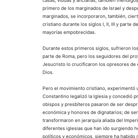
casas, viudas y ancianas; también mendigo
primero de los marginados de Israel y despu
marginados, se incorporaron, también, cier
cristiano durante los siglos I, II, III y part
mayorías empobrecidas.
Durante estos primeros siglos, sufrieron lo
parte de Roma, pero los seguidores del pro
Jesucristo lo crucificaron los opresores de
Dios.
Pero el movimiento cristiano, experimentó 
Constantino legalizó la Iglesia y concedió pr
obispos y presbíteros pasaron de ser despr
económica y honores de dignatarios; de se
transformaron en jerarquía aliada del Imperi
diferentes iglesias que han ido surgiendo 
políticos y económicos, siempre ha habido 