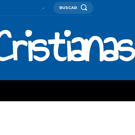
BUSCAR
-
ristianas
ES
MORE