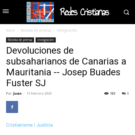
Redes Cristianas
Inicio
Revista de prensa
inmigración
Revista de prensa
inmigración
Devoluciones de
subsaharianos de Canarias a
Mauritania -- Josep Buades
Fuster SJ
Por
Juan
-
15 febrero 2020
183
0
Cristianisme i Justícia