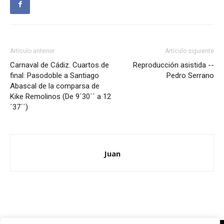
Artículo anterior
Artículo siguiente
Carnaval de Cádiz. Cuartos de
Reproducción asistida --
final: Pasodoble a Santiago
Pedro Serrano
Abascal de la comparsa de
Kike Remolinos (De 9´30´´ a 12
´37´´)
Juan