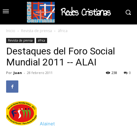
Redes Cristianas
Inicio
Revista de prensa
áfrica
Revista de prensa
áfrica
Destaques del Foro Social
Mundial 2011 -- ALAI
Por
Juan
-
28 febrero 2011
238
0
Alainet