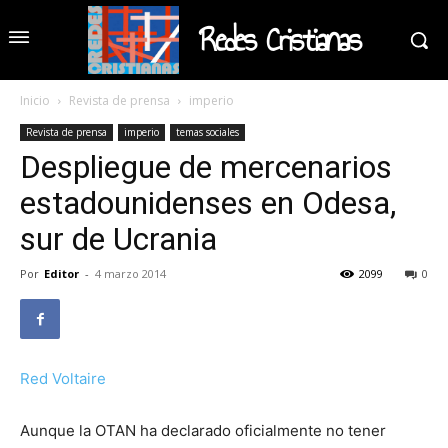
Redes Cristianas
Inicio
Revista de prensa
imperio
Revista de prensa
imperio
temas sociales
Despliegue de mercenarios
estadounidenses en Odesa,
sur de Ucrania
Por
Editor
-
4 marzo 2014
2099
0
Red Voltaire
Aunque la OTAN ha declarado oficialmente no tener