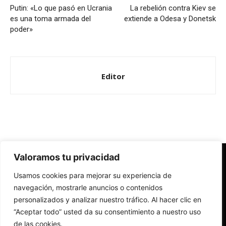
Putin: «Lo que pasó en Ucrania
La rebelión contra Kiev se
es una toma armada del
extiende a Odesa y Donetsk
poder»
Editor
Valoramos tu privacidad
Redes Cristianas
Usamos cookies para mejorar su experiencia de
Una mirada alternativa sobre la Iglesia católica y la sociedad
- Colectivos de Redes Cristianas
navegación, mostrarle anuncios o contenidos
personalizados y analizar nuestro tráfico. Al hacer clic en
“Aceptar todo” usted da su consentimiento a nuestro uso
de las cookies.