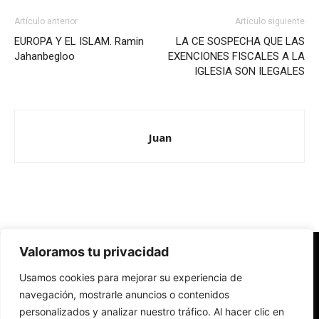
Artículo anterior
Artículo siguiente
EUROPA Y EL ISLAM. Ramin
LA CE SOSPECHA QUE LAS
Jahanbegloo
EXENCIONES FISCALES A LA
IGLESIA SON ILEGALES
Juan
Valoramos tu privacidad
Redes Cristianas
Usamos cookies para mejorar su experiencia de
Una mirada alternativa sobre la Iglesia católica y la sociedad
- Colectivos de Redes Cristianas
navegación, mostrarle anuncios o contenidos
personalizados y analizar nuestro tráfico. Al hacer clic en