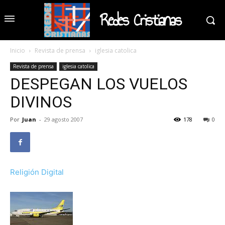
Redes Cristianas
Inicio
Revista de prensa
iglesia catolica
Revista de prensa
iglesia catolica
DESPEGAN LOS VUELOS
DIVINOS
Por
Juan
-
29 agosto 2007
178
0
Religión Digital