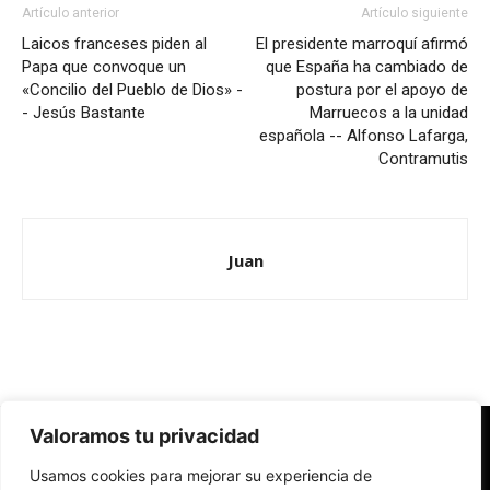
Artículo anterior
Artículo siguiente
Laicos franceses piden al
El presidente marroquí afirmó
Papa que convoque un
que España ha cambiado de
«Concilio del Pueblo de Dios» -
postura por el apoyo de
- Jesús Bastante
Marruecos a la unidad
española -- Alfonso Lafarga,
Contramutis
Juan
Valoramos tu privacidad
Redes Cristianas
Usamos cookies para mejorar su experiencia de
Una mirada alternativa sobre la Iglesia católica y la sociedad