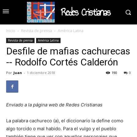
Redes Cristianas
Inicio
Revista de prensa
América Latina
Revista de prensa
América Latina
Desfile de mafias cachurecas
-- Rodolfo Cortés Calderón
Por
Juan
-
1 diciembre 2018
190
0
Enviado a la página web de Redes Cristianas
La palabra cachureco (a), el diccionario la define como
algo torcido o mal habido. Para el vulgo y el pueblo
también tiene que ver con aquellos personajes que