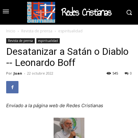
Redes Cristianas
Inicio
Revista de prensa
espiritualidad
Revista de prensa
espiritualidad
Desatanizar a Satán o Diablo
-- Leonardo Boff
Por
Juan
-
22 octubre 2022
545
0
Enviado a la página web de Redes Cristianas