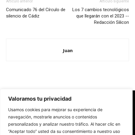
Artículo anterior
Artículo siguiente
Comunicado 76 del Círculo de
Los 7 cambios tecnológicos
silencio de Cádiz
que llegarán con el 2023 --
Redacción Silicon
Juan
Valoramos tu privacidad
Redes Cristianas
Usamos cookies para mejorar su experiencia de
Una mirada alternativa sobre la Iglesia católica y la sociedad
- Colectivos de Redes Cristianas
navegación, mostrarle anuncios o contenidos
personalizados y analizar nuestro tráfico. Al hacer clic en
“Aceptar todo” usted da su consentimiento a nuestro uso