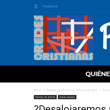
Facebook
QUIÉN
Inicio
Revista de prensa
temas sociales
?Desa
Revista de prensa
temas sociales
?Desalojaremos a