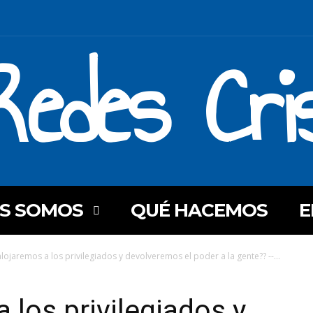
Redes Cri
ES SOMOS
QUÉ HACEMOS
E
lojaremos a los privilegiados y devolveremos el poder a la gente?? --...
 los privilegiados y