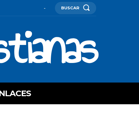
BUSCAR
-
stianas
NLACES