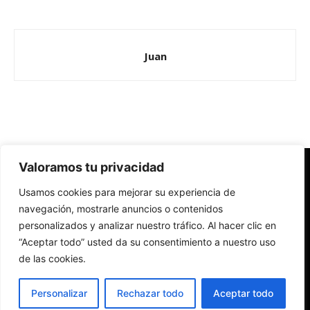
Juan
Valoramos tu privacidad
Redes Cristianas
Usamos cookies para mejorar su experiencia de
Una mirada alternativa sobre la Iglesia católica y la sociedad
- Colectivos de Redes Cristianas
navegación, mostrarle anuncios o contenidos
personalizados y analizar nuestro tráfico. Al hacer clic en
“Aceptar todo” usted da su consentimiento a nuestro uso
de las cookies.
Personalizar
Rechazar todo
Aceptar todo