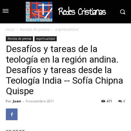
Redes Cristianas
Inicio
Revista de prensa
espiritualidad
Revista de prensa
espiritualidad
Desafíos y tareas de la
teología en la región andina.
Desafíos y tareas desde la
Teología India -- Sofía Chipna
Quispe
Por
Juan
-
4 noviembre 2011
471
0