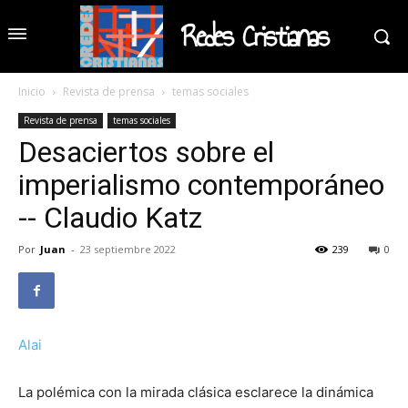
Redes Cristianas
Inicio
Revista de prensa
temas sociales
Revista de prensa
temas sociales
Desaciertos sobre el
imperialismo contemporáneo
-- Claudio Katz
Por
Juan
-
23 septiembre 2022
239
0
Alai
La polémica con la mirada clásica esclarece la dinámica