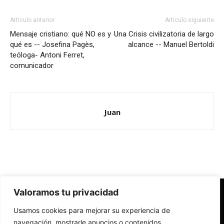
Artículo anterior
Artículo siguiente
Mensaje cristiano: qué NO es y
Una Crisis civilizatoria de largo
qué es -- Josefina Pagès,
alcance -- Manuel Bertoldi
teóloga- Antoni Ferret,
comunicador
Juan
Valoramos tu privacidad
Redes Cristianas
Usamos cookies para mejorar su experiencia de
Una mirada alternativa sobre la Iglesia católica y la sociedad
- Colectivos de Redes Cristianas
navegación, mostrarle anuncios o contenidos