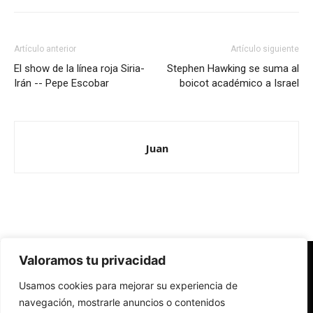
Artículo anterior
Artículo siguiente
El show de la línea roja Siria-
Stephen Hawking se suma al
Irán -- Pepe Escobar
boicot académico a Israel
Juan
Valoramos tu privacidad
Redes Cristianas
Usamos cookies para mejorar su experiencia de
Una mirada alternativa sobre la Iglesia católica y la sociedad
- Colectivos de Redes Cristianas
navegación, mostrarle anuncios o contenidos