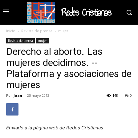
Redes Cristianas
Inicio
Revista de prensa
mujer
Revista de prensa
mujer
Derecho al aborto. Las
mujeres decidimos. --
Plataforma y asociaciones de
mujeres
Por
Juan
-
25 mayo 2013
148
0
Enviado a la página web de Redes Cristianas