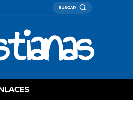
BUSCAR
-
stianas
NLACES