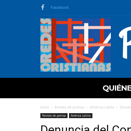
Facebook
QUIÉN
Inicio
Revista de prensa
América Latina
Denunc
Revista de prensa
América Latina
Denuncia del Con