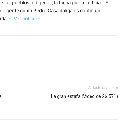
e los pueblos indígenas, la lucha por la justicia… Al
r a gente como Pedro Casaldáliga es continuar
vida.
··· Ver noticia ···
Artículo siguiente
e
La gran estafa (Vídeo de 26´57´´)