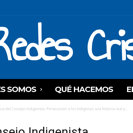
Redes Cri
ES SOMOS
QUÉ HACEMOS
E
ia del Consejo Indigenista. Persecución a los Indígenas: una historia real y...
sejo Indigenista.