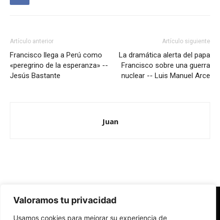
Artículo anterior
Artículo siguiente
Francisco llega a Perú como
La dramática alerta del papa
«peregrino de la esperanza» --
Francisco sobre una guerra
Jesús Bastante
nuclear -- Luis Manuel Arce
Juan
Valoramos tu privacidad
Redes Cristianas
Usamos cookies para mejorar su experiencia de
Una mirada alternativa sobre la Iglesia católica y la sociedad