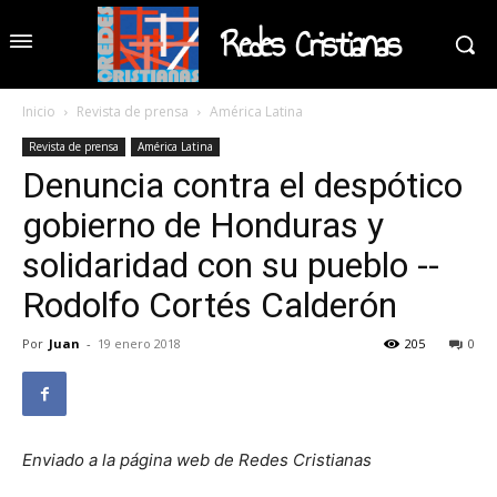
Redes Cristianas
Inicio
Revista de prensa
América Latina
Revista de prensa
América Latina
Denuncia contra el despótico
gobierno de Honduras y
solidaridad con su pueblo --
Rodolfo Cortés Calderón
Por
Juan
-
19 enero 2018
205
0
Enviado a la página web de Redes Cristianas