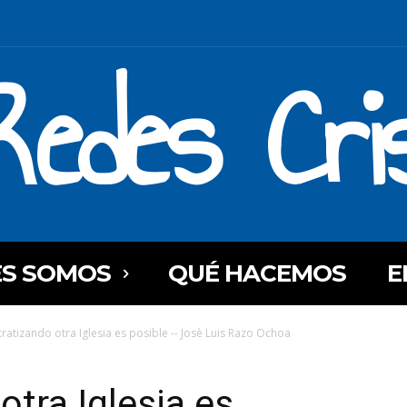
Redes Cri
ES SOMOS
QUÉ HACEMOS
E
atizando otra Iglesia es posible -- Josè Luis Razo Ochoa
tra Iglesia es