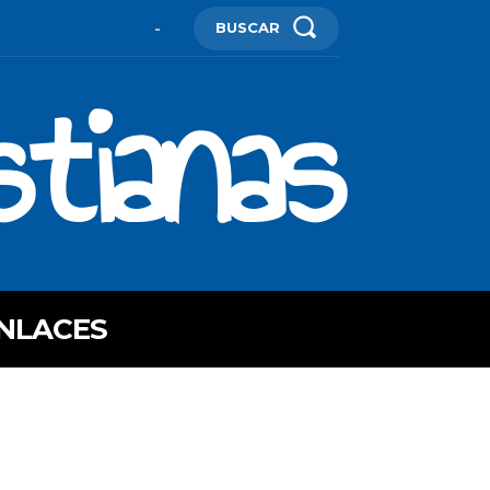
BUSCAR
-
stianas
NLACES