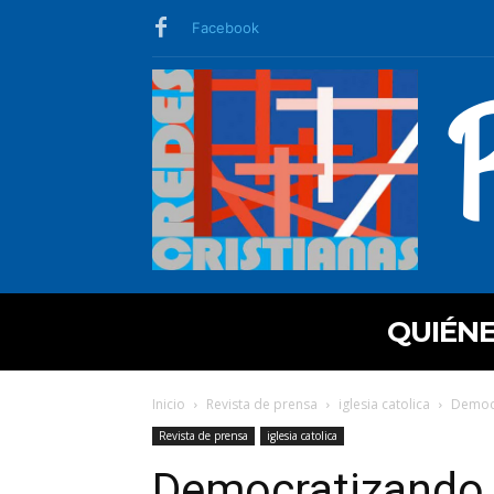
Facebook
QUIÉN
Inicio
Revista de prensa
iglesia catolica
Democr
Revista de prensa
iglesia catolica
Democratizando o