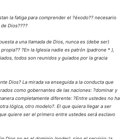
estan la fatiga para comprender el ?éxodo?? necesario
 de Dios????
puesta a una llamada de Dios, nunca es (debe ser)
propia?? ?En la Iglesia nadie es patrón (padrone * ),
ados, todos son reunidos y guiados por la gracia
nte Dios? La mirada va enseguida a la conducta que
derados como gobernantes de las naciones: ?dominar y
a manera completamente diferente: ?Entre ustedes no ha
otra lógica, otro modelo?. El que quiera llegar a ser
 que quiere ser el primero entre ustedes será esclavo
n Dios no es el dominio (poder), sino el servicio; la