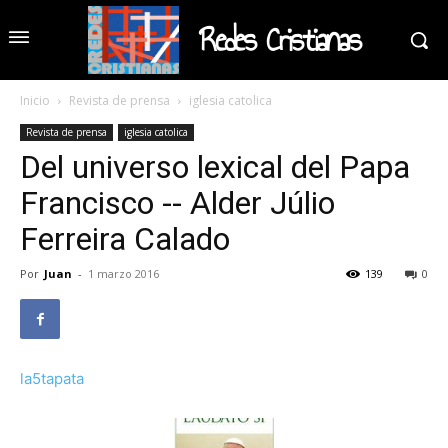
Redes Cristianas
Inicio
Revista de prensa
iglesia catolica
Revista de prensa
iglesia catolica
Del universo lexical del Papa
Francisco -- Alder Júlio
Ferreira Calado
Por
Juan
-
1 marzo 2016
139
0
la5tapata