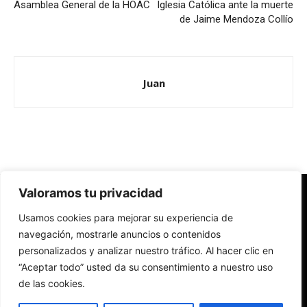
Asamblea General de la HOAC
Iglesia Católica ante la muerte
de Jaime Mendoza Collío
Juan
Valoramos tu privacidad
Redes Cristianas
Usamos cookies para mejorar su experiencia de
Una mirada alternativa sobre la Iglesia católica y la sociedad
- Colectivos de Redes Cristianas
navegación, mostrarle anuncios o contenidos
personalizados y analizar nuestro tráfico. Al hacer clic en
“Aceptar todo” usted da su consentimiento a nuestro uso
de las cookies.