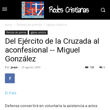
Redes Cristianas
Inicio
Revista de prensa
iglesia catolica
Revista de prensa
iglesia catolica
Del Ejército de la Cruzada al
aconfesional -- Miguel
González
Por
Juan
-
20 agosto 2009
138
0
El País
Defensa convertirá en voluntaria la asistencia a actos