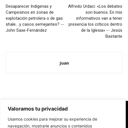
Desaparecer Indigenas y
Alfredo Urdaci: «Los debates
Campesinos en zonas de
son buenos. En mis
explotación petrolera o de gas
informativos van a tener
shale….y casos semejantes? --
presencia los críticos dentro
John Saxe-Fernández
de la Iglesia» -- Jesús
Bastante
Juan
Valoramos tu privacidad
Redes Cristianas
Usamos cookies para mejorar su experiencia de
Una mirada alternativa sobre la Iglesia católica y la sociedad
- Colectivos de Redes Cristianas
navegación, mostrarle anuncios o contenidos