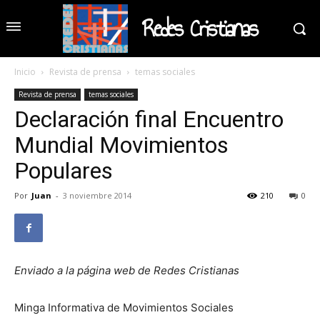
Redes Cristianas
Inicio
Revista de prensa
temas sociales
Revista de prensa
temas sociales
Declaración final Encuentro
Mundial Movimientos
Populares
Por
Juan
-
3 noviembre 2014
210
0
Enviado a la página web de Redes Cristianas
Minga Informativa de Movimientos Sociales