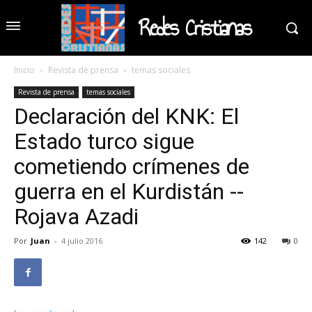
Redes Cristianas
Inicio
Revista de prensa
temas sociales
Revista de prensa
temas sociales
Declaración del KNK: El
Estado turco sigue
cometiendo crímenes de
guerra en el Kurdistán --
Rojava Azadi
Por
Juan
-
4 julio 2016
142
0