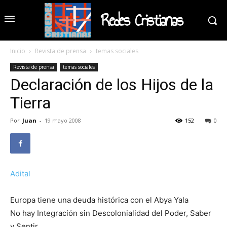
Redes Cristianas
Inicio
Revista de prensa
temas sociales
Revista de prensa
temas sociales
Declaración de los Hijos de la
Tierra
Por
Juan
-
19 mayo 2008
152
0
Adital
Europa tiene una deuda histórica con el Abya Yala
No hay Integración sin Descolonialidad del Poder, Saber
y Sentir