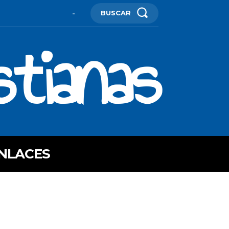
BUSCAR
-
stianas
NLACES