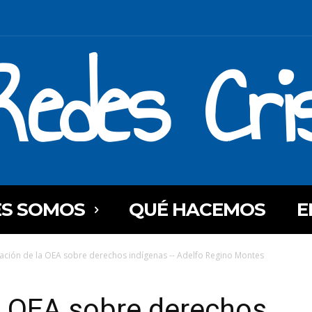
Redes Cri
ES SOMOS
QUÉ HACEMOS
E
ación de la OEA sobre derechos indígenas -- Adelfo Regino Montes
a OEA sobre derechos