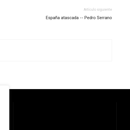
Artículo siguiente
España atascada -- Pedro Serrano
 la