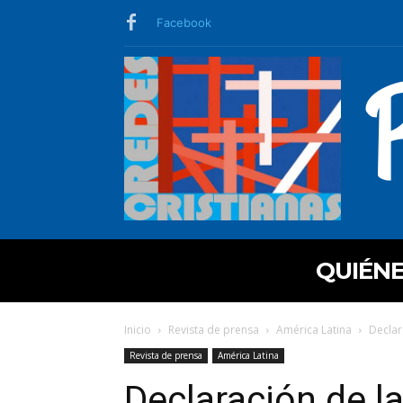
Facebook
QUIÉN
Inicio
Revista de prensa
América Latina
Declar
Revista de prensa
América Latina
Declaración de l