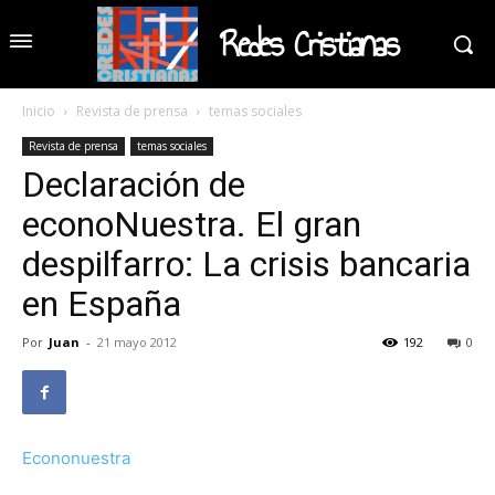
Redes Cristianas
Inicio
Revista de prensa
temas sociales
Revista de prensa
temas sociales
Declaración de
econoNuestra. El gran
despilfarro: La crisis bancaria
en España
Por
Juan
-
21 mayo 2012
192
0
Econonuestra