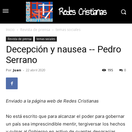
Redes Cristianas
Inicio
Revista de prensa
temas sociales
Revista de prensa
temas sociales
Decepción y nausea -- Pedro
Serrano
Por
Juan
-
22 abril 2020
195
0
Enviado a la página web de Redes Cristianas
No está escrito que para alcanzar el poder para gobernar
un país sea imprescindible mentir, tergiversar los hechos
y culpar al Gobierno en activo de cuantas desgracias