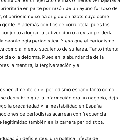
rosti­tuida por un ejército de más o menos ventajistas a
 prioritaria en parte por razón de un ayuno forzoso de
ar, el periodismo se ha erigido en azote suyo como
la gente. Y además con tics de corruptela, pues los
onjunto a lograr la sub­vención o a evitar perderla
a la deontología periodística. Y eso que el pe­riodismo
ica como alimento suculento de su tarea. Tanto intenta
ticia o la de­forma. Pues en la abundancia de la
s la mentira, la tergiversación y el
 especialmente en el periodismo españoltanto como
 se descubrió que la información era un negocio, dejó
go la precariedad y la in­estabilidad en España,
ciones de periodistas acarrean con frecuen­cia
egitimi­dad también en la carrera periodística.
ucación defi­cientes; una política infecta de