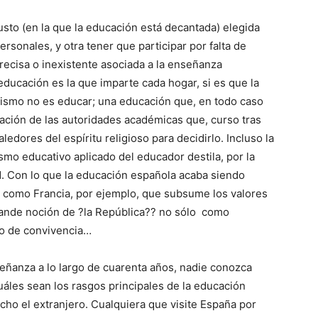
sto (en la que la educación está decantada) elegida
ersonales, y otra tener que participar por falta de
recisa o inexistente asociada a la enseñanza
ducación es la que imparte cada hogar, si es que la
 mismo no es educar; una educación que, en todo caso
tación de las autori­dades académicas que, curso tras
ledores del espíritu religioso para decidirlo. Incluso la
smo educativo aplicado del educador destila, por la
d. Con lo que la educación española acaba siendo
 como Francia, por ejemplo, que sub­sume los valores
grande noción de ?la República?? no sólo como
lo de convivencia…
señanza a lo largo de cuarenta años, nadie conozca
áles sean los rasgos principales de la educación
cho el extranjero. Cualquiera que visite España por