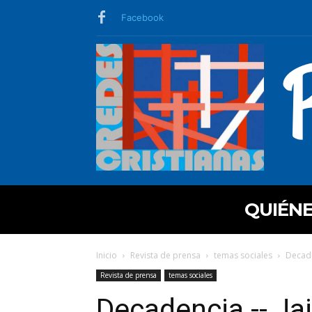
Facebook
QUIÉN
Inicio
Revista de prensa
temas sociales
Decade
Revista de prensa
temas sociales
Decadencia -- Ja