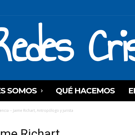
Redes Cri
ES SOMOS
QUÉ HACEMOS
E
ncia -- Jaime Richart, Antropólogo y jurista
ime Richart,