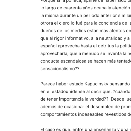
Porque si la política, aparte de haber sido p
lo largo de cuarenta años ocupa la atención
la misma durante un pe­riodo anterior simil
otrora el clero lo fué para la conciencia de 
dueños de los medios están más atentos en c
que al rigor informativo, a la neutralidad y 
español aprovecha hasta el detritus la polít
aprove­charla, que a menudo se inventa la no
conducta escandalosa se hacen más tentadore
sensacionalismo??
Parece haber estado Kapucinsky pen­sando
en el estadounidense al decir que: ?cuando
de tener importan­cia la verdad??. Desde lue
además de ocasionar el desem­pleo de promo
comportamientos indeseables revestidos de l
El caso es que, entre una enseñanza y una ed