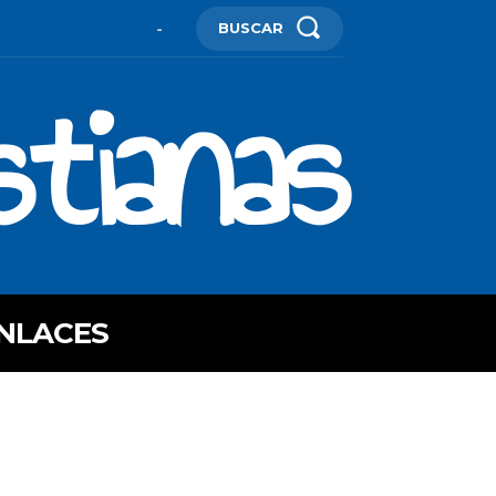
BUSCAR
-
stianas
NLACES