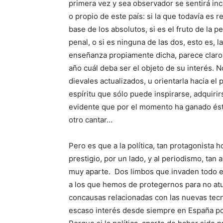
primera vez y sea observador se sentirá in
o propio de este país: si la que todavía es r
base de los absolutos, si es el fruto de la 
pe­nal, o si es ninguna de las dos, esto es,
enseñanza propia­mente dicha, parece claro
año cuál deba ser el objeto de su in­terés. N
dievales actualizados, u orientarla hacia e
espíritu que sólo puede inspirarse, adquirir
evidente que por el momento ha ga­nado és
otro cantar…
Pero es que a la política, tan protagonista 
prestigio, por un lado, y al periodismo, tan 
muy aparte. Dos limbos que inva­den todo el
a los que hemos de protegernos para no atu
concausas relacio­nadas con las nuevas tecn
escaso interés desde siem­pre en España por l