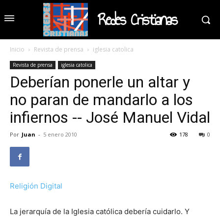
Redes Cristianas
Inicio
Revista de prensa
iglesia catolica
Revista de prensa
iglesia catolica
Deberían ponerle un altar y
no paran de mandarlo a los
infiernos -- José Manuel Vidal
Por
Juan
-
5 enero 2010
178
0
Religión Digital
La jerarquía de la Iglesia católica debería cuidarlo. Y