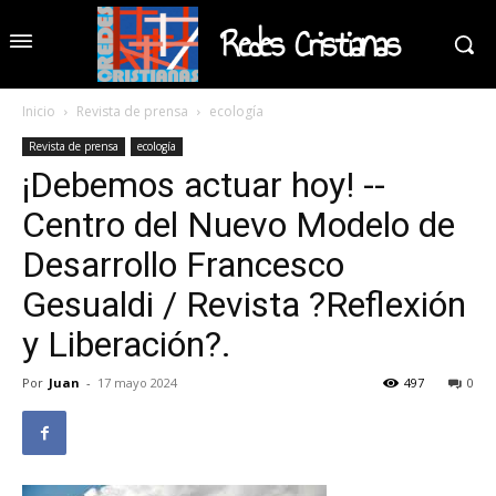
Redes Cristianas
Inicio
Revista de prensa
ecología
Revista de prensa
ecología
¡Debemos actuar hoy! --
Centro del Nuevo Modelo de
Desarrollo Francesco
Gesualdi / Revista ?Reflexión
y Liberación?.
Por
Juan
-
17 mayo 2024
497
0