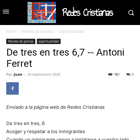
Redes Cristianas
Inicio
Revista de prensa
espiritualidad
Revista de prensa
espiritualidad
De tres en tres 6,7 -- Antoni
Ferret
Por
Juan
-
26 septiembre 2020
181
0
Enviado a la página web de Redes Cristianas
De tres en tres, 6
Acoger y respetar a los inmigrantes
Cuando un inmigrante venga a instalarse a vuestro lado,