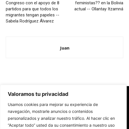
Congreso con el apoyo de 8
feministas?? en la Bolivia
partidos para que todos los
actual -- Ollantay Itzamná
migrantes tengan papeles --
Sabela Rodríguez Álvarez
Juan
Valoramos tu privacidad
Redes Cristianas
Usamos cookies para mejorar su experiencia de
Una mirada alternativa sobre la Iglesia católica y la sociedad
- Colectivos de Redes Cristianas
navegación, mostrarle anuncios o contenidos
personalizados y analizar nuestro tráfico. Al hacer clic en
“Aceptar todo” usted da su consentimiento a nuestro uso