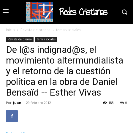
Redes Cristianas
Inicio
Revista de prensa
temas sociales
Revista de prensa
temas sociales
De l@s indignad@s, el
movimiento altermundialista
y el retorno de la cuestión
política en la obra de Daniel
Bensaïd -- Esther Vivas
Por
Juan
-
29 febrero 2012
183
0